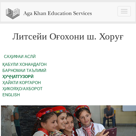
Toggle
naviga
Литсейи Оғохони ш. Хоруғ
САҲИФАИ АСЛӢ
ҚАБУЛИ ХОНАНДАГОН
БАРНОМАИ ТАЪЛИМӢ
ҲУҶҶАТГУЗОРӢ
ҲАЙАТИ КОРГАРОН
ҲИКОЯҲО/АХБОРОТ
ENGLISH