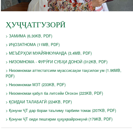
ҲУҶҶАТГУЗОРӢ
> ЗАМИМА (6,30KB, PDF)
> ИҶОЗАТНОМА (11MB, PDF)
> МЕЪЁРҲОИ МУАЙЯНКУНАНДА (3,4MB, PDF)
> НИЗОМНОМА - ФУРӮҒИ СУБҲИ ДОНОӢ (312KB, PDF)
> Низомномаи аттестатсияи муассисаҳои таҳсилои ум (1.96MB,
PDF)
> Низомномаи МЗТ (233KB, PDF)
> Низомномаи қабул ба литсейи Оғохон (223KB, PDF)
> ҚОИДАИ ТАЛАБАГӢ (224KB, PDF)
> Қонуни ҶТ дар бораи таълиму тарбияи томак (207KB, PDF)
> Қонуни ҶТ оиди пешгирии ҳуқуқвайронкунӣ (179KB, PDF)